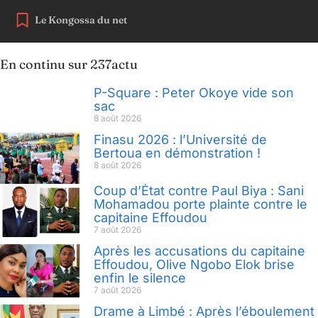
Le Kongossa du net
En continu sur 237actu
P-Square : Peter Okoye vide son
sac
8 août 2026
Finasu 2026 : l’Université de
Bertoua en démonstration !
8 août 2026
Coup d’État contre Paul Biya : Sani
Mohamadou porte plainte contre le
capitaine Effoudou
7 août 2026
Après les accusations du capitaine
Effoudou, Olive Ngobo Elok brise
enfin le silence
7 août 2026
Drame à Limbé : Après l’éboulement