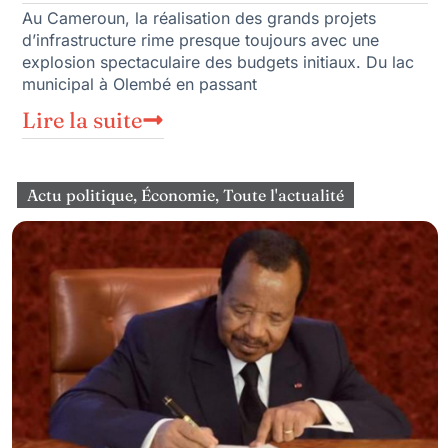
Au Cameroun, la réalisation des grands projets
d’infrastructure rime presque toujours avec une
explosion spectaculaire des budgets initiaux. Du lac
municipal à Olembé en passant
Lire la suite
Actu politique
,
Économie
,
Toute l'actualité