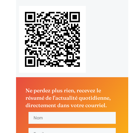
Ne perdez plus rien, recevez le
résumé de l'actualité quotidienne,
directement dans votre courriel.