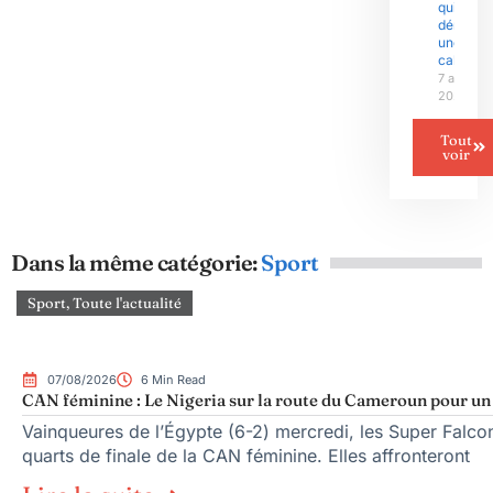
qui
dénonce
une «
cabale »
7 août
2026
Tout
voir
Dans la même catégorie:
Sport
Sport
,
Toute l'actualité
07/08/2026
6 Min Read
CAN féminine : Le Nigeria sur la route du Cameroun pour un q
Vainqueures de l’Égypte (6-2) mercredi, les Super Falcons
quarts de finale de la CAN féminine. Elles affronteront