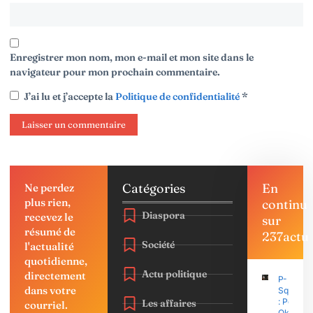
Enregistrer mon nom, mon e-mail et mon site dans le
navigateur pour mon prochain commentaire.
J’ai lu et j’accepte la
Politique de confidentialité
*
Catégories
En
Ne perdez
plus rien,
continu
Diaspora
recevez le
sur
résumé de
237actu
Société
l'actualité
quotidienne,
Actu politique
directement
P-
dans votre
Square
: Peter
Les affaires
courriel.
Okoye