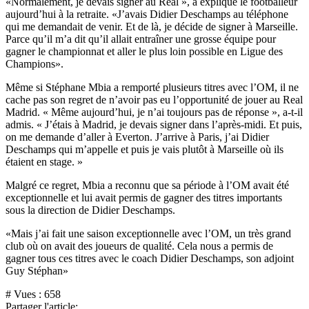
«Normalement, je devais signer au Real », a expliqué le footballeur
aujourd’hui à la retraite. «J’avais Didier Deschamps au téléphone
qui me demandait de venir. Et de là, je décide de signer à Marseille.
Parce qu’il m’a dit qu’il allait entraîner une grosse équipe pour
gagner le championnat et aller le plus loin possible en Ligue des
Champions».
Même si Stéphane Mbia a remporté plusieurs titres avec l’OM, il ne
cache pas son regret de n’avoir pas eu l’opportunité de jouer au Real
Madrid. « Même aujourd’hui, je n’ai toujours pas de réponse », a-t-il
admis. « J’étais à Madrid, je devais signer dans l’après-midi. Et puis,
on me demande d’aller à Everton. J’arrive à Paris, j’ai Didier
Deschamps qui m’appelle et puis je vais plutôt à Marseille où ils
étaient en stage. »
Malgré ce regret, Mbia a reconnu que sa période à l’OM avait été
exceptionnelle et lui avait permis de gagner des titres importants
sous la direction de Didier Deschamps.
«Mais j’ai fait une saison exceptionnelle avec l’OM, un très grand
club où on avait des joueurs de qualité. Cela nous a permis de
gagner tous ces titres avec le coach Didier Deschamps, son adjoint
Guy Stéphan»
# Vues :
658
Partager l'article: