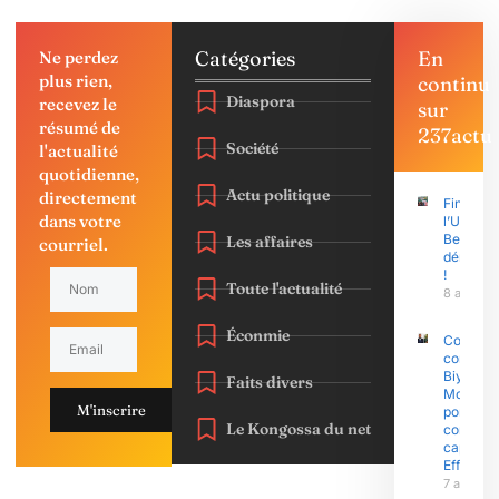
Catégories
En
Ne perdez
plus rien,
continu
Diaspora
recevez le
sur
résumé de
237actu
Société
l'actualité
quotidienne,
Actu politique
directement
Finasu 2
dans votre
l’Univers
Bertoua 
Les affaires
courriel.
démonst
!
Toute l'actualité
8 août 2
Éconmie
Coup d’É
contre P
Biya : Sa
Faits divers
Mohama
M'inscrire
porte pla
Le Kongossa du net
contre l
capitain
Effoudo
7 août 2