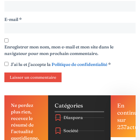
E-mail
*
Enregistrer mon nom, mon e-mail et mon site dans le
navigateur pour mon prochain commentaire.
J’ai lu et j’accepte la
Politique de confidentialité
*
Catégories
En
Ne perdez
plus rien,
continu
Diaspora
recevez le
sur
résumé de
237actu
Société
l'actualité
quotidienne,