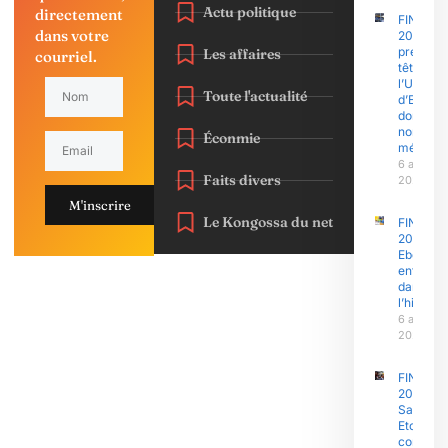
Actu politique
directement
FINAJU
dans votre
2026 : l’
prend la
Les affaires
courriel.
tête,
l’Univers
Toute l'actualité
d’Ebolo
domine 
nombre 
Éconmie
médaille
6 août
Faits divers
2026
M'inscrire
Le Kongossa du net
FINAJU
2026 :
Ebolowa
entre
dans
l’histoire
6 août
2026
FINAJU
2026 :
Samuel
Eto’o Fils
concent