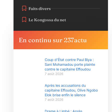
Faits divers
Le Kongossa du net
En continu sur 237actu
Coup d’État contre Paul Biya :
Sani Mohamadou porte plainte
contre le capitaine Effoudou
7 août 2026
Après les accusations du
capitaine Effoudou, Olive Ngobo
Elok brise enfin le silence
7 août 2026
Drame à Limbé : Après