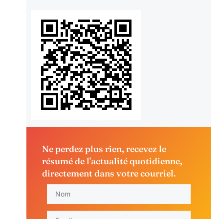
Ne perdez plus rien, recevez le
résumé de l'actualité quotidienne,
directement dans votre courriel.