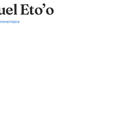
uel Eto’o
mmentaire