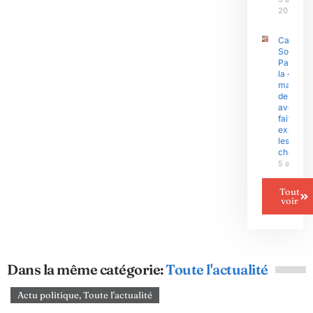
2026
Camerou
Sous l’èr
Paul Biy
la «
malédict
des
avenants
fait
exploser
les gran
chantier
5 août 2
Tout
voir
Dans la même catégorie:
Toute l'actualité
Actu politique
,
Toute l'actualité