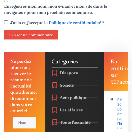
Enregistrer mon nom, mon e-mail et mon site dans le
navigateur pour mon prochain commentaire.
J’ai lu et j’accepte la
Politique de confidentialité
*
Catégories
En
Ne perdez
plus rien,
continu
Diaspora
recevez le
sur
résumé de
237actu
Société
l'actualité
quotidienne,
Actu politique
directement
FINAJU
dans votre
2026 :
Ebolowa
Les affaires
courriel.
entre
dans
Toute l'actualité
l’histoire
6 août