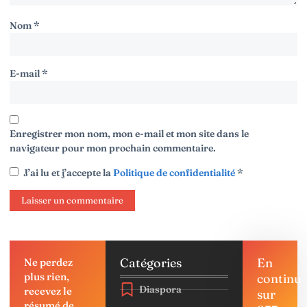
Nom
*
E-mail
*
Enregistrer mon nom, mon e-mail et mon site dans le
navigateur pour mon prochain commentaire.
J’ai lu et j’accepte la
Politique de confidentialité
*
Catégories
En
Ne perdez
plus rien,
continu
Diaspora
recevez le
sur
résumé de