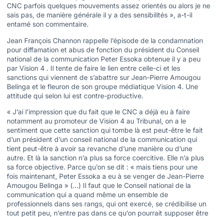
CNC parfois quelques mouvements assez orientés ou alors je ne
sais pas, de manière générale il y a des sensibilités », a-t-il
entamé son commentaire.
Jean François Channon rappelle l’épisode de la condamnation
pour diffamation et abus de fonction du président du Conseil
national de la communication Peter Essoka obtenue il y a peu
par Vision 4 . Il tente de faire le lien entre celle-ci et les
sanctions qui viennent de s’abattre sur Jean-Pierre Amougou
Belinga et le fleuron de son groupe médiatique Vision 4. Une
attitude qui selon lui est contre-productive.
« J’ai l’impression que du fait que le CNC a déjà eu à faire
notamment au promoteur de Vision 4 au Tribunal, on a le
sentiment que cette sanction qui tombe là est peut-être le fait
d’un président d’un conseil national de la communication qui
tient peut-être à avoir sa revanche d’une manière ou d’une
autre. Et là la sanction n’a plus sa force coercitive. Elle n’a plus
sa force objective. Parce qu’on se dit : « mais tiens pour une
fois maintenant, Peter Essoka a eu à se venger de Jean-Pierre
Amougou Belinga » (…) Il faut que le Conseil national de la
communication qui a quand même un ensemble de
professionnels dans ses rangs, qui ont exercé, se crédibilise un
tout petit peu, n’entre pas dans ce qu’on pourrait supposer être