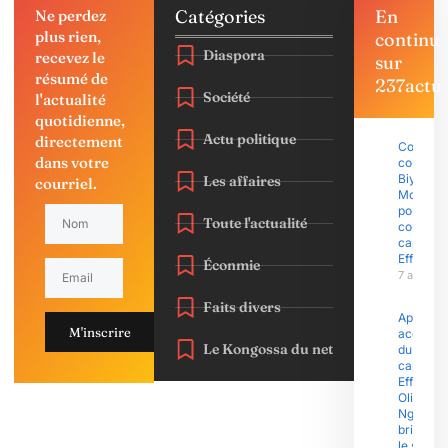
Catégories
En
Ne perdez
plus rien,
continu
Diaspora
recevez le
sur
résumé de
237actu
Société
l'actualité
quotidienne,
Actu politique
directement
Coup d’É
dans votre
contre P
Biya : Sa
Les affaires
courriel.
Mohama
porte pla
Toute l'actualité
contre l
capitain
Effoudo
Éconmie
7 août 2
Faits divers
Après le
M'inscrire
accusati
Le Kongossa du net
du
capitain
Effoudou
Olive
Ngobo E
brise enf
le silenc