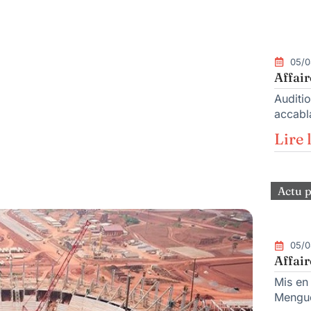
05/0
Affair
Auditio
accabla
Lire 
Actu p
05/0
Affair
Mis en
Mengue