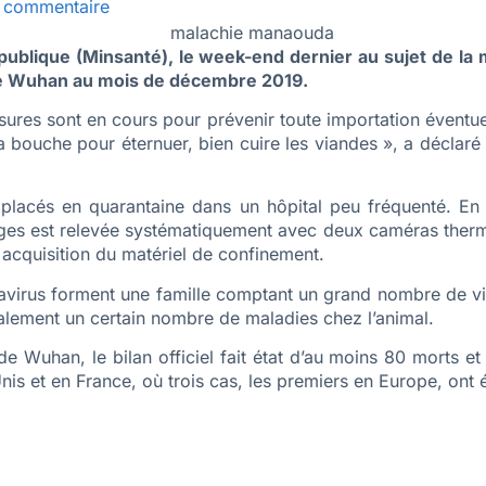
 commentaire
é publique (Minsanté), le week-end dernier au sujet de
e de Wuhan au mois de décembre 2019.
ures sont en cours pour prévenir toute importation éventuel
 la bouche pour éternuer, bien cuire les viandes », a déclar
cés en quarantaine dans un hôpital peu fréquenté. En Côt
ages est relevée systématiquement avec deux caméras thermi
 acquisition du matériel de confinement.
navirus forment une famille comptant un grand nombre de v
alement un certain nombre de maladies chez l’animal.
de Wuhan, le bilan officiel fait état d’au moins 80 morts 
Unis et en France, où trois cas, les premiers en Europe, ont 