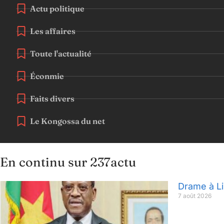
Actu politique
Les affaires
Toute l'actualité
Éconmie
Faits divers
Le Kongossa du net
En continu sur 237actu
Drame à Li
7 août 2026