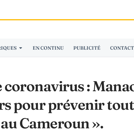
RIQUES
EN CONTINU
PUBLICITÉ
CONTACT
oronavirus : Manaou
rs pour prévenir tou
 au Cameroun ».