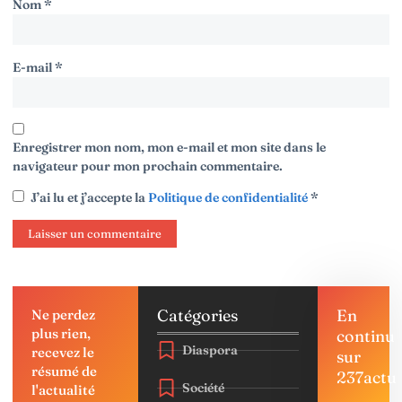
Nom
*
E-mail
*
Enregistrer mon nom, mon e-mail et mon site dans le
navigateur pour mon prochain commentaire.
J’ai lu et j’accepte la
Politique de confidentialité
*
Catégories
En
Ne perdez
plus rien,
continu
Diaspora
recevez le
sur
résumé de
237actu
Société
l'actualité