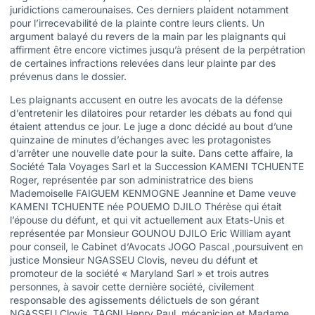
juridictions camerounaises. Ces derniers plaident notamment
pour l’irrecevabilité de la plainte contre leurs clients. Un
argument balayé du revers de la main par les plaignants qui
affirment être encore victimes jusqu’à présent de la perpétration
de certaines infractions relevées dans leur plainte par des
prévenus dans le dossier.
Les plaignants accusent en outre les avocats de la défense
d’entretenir les dilatoires pour retarder les débats au fond qui
étaient attendus ce jour. Le juge a donc décidé au bout d’une
quinzaine de minutes d’échanges avec les protagonistes
d’arrêter une nouvelle date pour la suite. Dans cette affaire, la
Société Tala Voyages Sarl et la Succession KAMENI TCHUENTE
Roger, représentée par son administratrice des biens
Mademoiselle FAIGUEM KENMOGNE Jeannine et Dame veuve
KAMENI TCHUENTE née POUEMO DJILO Thérèse qui était
l’épouse du défunt, et qui vit actuellement aux Etats-Unis et
représentée par Monsieur GOUNOU DJILO Eric William ayant
pour conseil, le Cabinet d’Avocats JOGO Pascal ,poursuivent en
justice Monsieur NGASSEU Clovis, neveu du défunt et
promoteur de la société « Maryland Sarl » et trois autres
personnes, à savoir cette dernière société, civilement
responsable des agissements délictuels de son gérant
NGASSEU Clovis, TAGNI Henry Paul, mécanicien et Madame