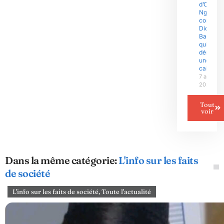
d’Olive
Ngobo
contre
Didier
Badjeck
qui
dénonce
une «
cabale »
7 août
2026
Tout
voir
Dans la même catégorie:
L'info sur les faits
de société
L'info sur les faits de société
,
Toute l'actualité