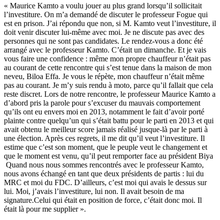
« Maurice Kamto a voulu jouer au plus grand lorsqu’il sollicitait
l’investiture. On m’a demandé de discuter le professeur Fogue qui
est en prison. J’ai répondu que non, si M. Kamto veut l’investiture, il
doit venir discuter lui-même avec moi. Je ne discute pas avec des
personnes qui ne sont pas candidates. Le rendez-vous a donc été
arrangé avec le professeur Kamto. C’était un dimanche. Et je vais
vous faire une confidence : même mon propre chauffeur n’était pas
au courant de cette rencontre qui s’est tenue dans la maison de mon
neveu, Biloa Effa. Je vous le répète, mon chauffeur n’était même
pas au courant. Je m’y suis rendu à moto, parce qu’il fallait que cela
reste discret. Lors de notre rencontre, le professeur Maurice Kamto a
d’abord pris la parole pour s’excuser du mauvais comportement
qu’ils ont eu envers moi en 2013, notamment le fait d’avoir porté
plainte contre quelqu’un qui s’était battu pour le parti en 2013 et qui
avait obtenu le meilleur score jamais réalisé jusque-là par le parti à
une élection. Après ces regrets, il me dit qu’il veut l’investiture. Il
estime que c’est son moment, que le peuple veut le changement et
que le moment est venu, qu’il peut remporter face au président Biya
Quand nous nous sommes rencontrés avec le professeur Kamto,
nous avons échangé en tant que deux présidents de partis : lui du
MRC et moi du FDC. D’ailleurs, c’est moi qui avais le dessus sur
lui. Moi, j’avais l’investiture, lui non. Il avait besoin de ma
signature.Celui qui était en position de force, c’était donc moi. Il
était là pour me supplier ».