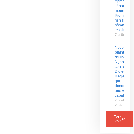
Après
l’ébouleme
meurtrier, le
Premier
ministre
réconforte
les sinistrés
7 août 2026
Nouvelle
plainte
d’Olive
Ngobo
contre
Didier
Badjeck
qui
dénonce
une «
cabale »
7 août
2026
Tout
voir