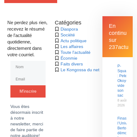
Catégories
Ne perdez plus rien,
En
recevez le résumé
Diaspora
continu
Société
de l'actualité
sur
Actu politique
quotidienne,
Les affaires
237actu
directement dans
Toute l'actualité
votre courriel.
Éconmie
Faits divers
P-
Le Kongossa du net
Square
: Peter
Okoye
vide
son
M'inscrire
sac
8 août
2026
Vous êtes
désormais inscrit
à notre
Finasu 2026
l’Université
newsletter, merci
Bertoua en
de faire partie de
démonstrat
notre auditoire!