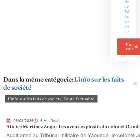
des
avenants
fait
exploser
les gran
chantier
5 août 2
Tout
voir
Dans la même catégorie:
L'info sur les faits
de société
L'info sur les faits de société
,
Toute l'actualité
05/08/2026
6 Min Read
Affaire Martinez Zogo : Les aveux explosifs du colonel Otoul
Auditionné au Tribunal militaire de Yaoundé, le colonel Je