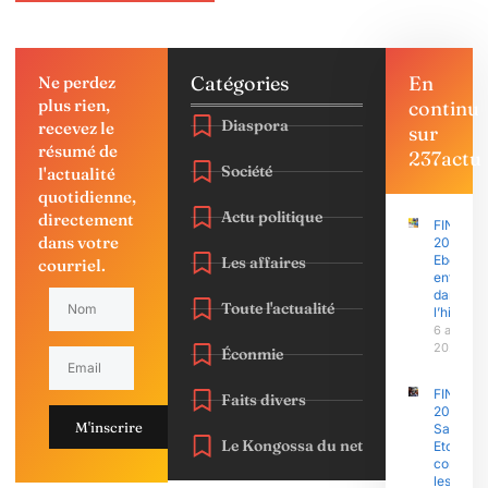
Catégories
En
Ne perdez
plus rien,
continu
Diaspora
recevez le
sur
résumé de
237actu
Société
l'actualité
quotidienne,
Actu politique
directement
FINAJU
dans votre
2026 :
Ebolowa
Les affaires
courriel.
entre
dans
Toute l'actualité
l’histoire
6 août
2026
Éconmie
FINAJU
Faits divers
2026 :
M'inscrire
Samuel
Le Kongossa du net
Eto’o Fils
concent
les