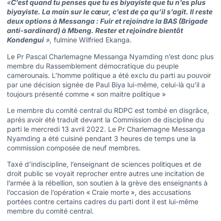
«
C’est quand tu penses que tu es biyayiste que tu n’es plus
biyayiste. La main sur le cœur, c’est de ça qu’il s’agit. Il reste
deux options à Messanga : Fuir et rejoindre la BAS (Brigade
anti-sardinard) à Mbeng. Rester et rejoindre bientôt
Kondengui
»,
fulmine Wilfried Ekanga.
Le Pr Pascal Charlemagne Messanga Nyamding n’est donc plus
membre du Rassemblement démocratique du peuple
camerounais. L’homme politique a été exclu du parti au pouvoir
par une décision signée de Paul Biya lui-même, celui-là qu’il a
toujours présenté comme « son maitre politique »
Le membre du comité central du RDPC est tombé en disgrâce,
après avoir été traduit devant la Commission de discipline du
parti le mercredi 13 avril 2022. Le Pr Charlemagne Messanga
Nyamding a été cuisiné pendant 3 heures de temps une la
commission composée de neuf membres.
Taxé d’indiscipline, l’enseignant de sciences politiques et de
droit public se voyait reprocher entre autres une incitation de
l’armée à la rébellion, son soutien à la grève des enseignants à
l’occasion de l’opération « Craie morte », des accusations
portées contre certains cadres du parti dont il est lui-même
membre du comité central.