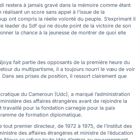
Ndi restera à jamais gravé dans la mémoire comme étant
 réalisant un score sans appel à l’issue de la
coup ont compris la réelle volonté du peuple. S’exprimant il
e leader du Sdf qui ne doute point de la victoire de son
 donner la chance à la jeunesse de montrer de quoi elle
oya fait partie des opposants de la première heure du
tour du multipartisme, il a toujours nourri le vœu de voir
Dans ses prises de position, il ressort clairement que
ocratique du Cameroun (Udc), a marqué l’administration
 ministère des affaires étrangères avant de rejoindre la
t travaillé pour la fondation carnegie pour la paix
ogramme de formation diplomatique.
 tout premier directeur, de 1972 à 1975, de l’institut des
ministre des affaires étrangères et ministre de l’éducation
 Njoya se refuse toute idée d’entrer au gouvernement