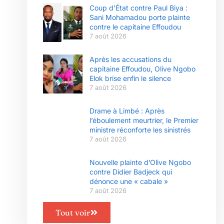
Coup d’État contre Paul Biya :
Sani Mohamadou porte plainte
contre le capitaine Effoudou
7 août 2026
Après les accusations du
capitaine Effoudou, Olive Ngobo
Elok brise enfin le silence
7 août 2026
Drame à Limbé : Après
l’éboulement meurtrier, le Premier
ministre réconforte les sinistrés
7 août 2026
Nouvelle plainte d’Olive Ngobo
contre Didier Badjeck qui
dénonce une « cabale »
7 août 2026
Tout voir