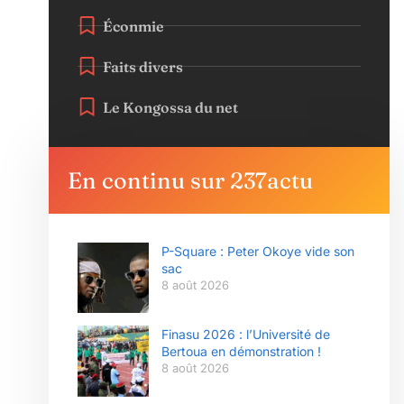
Éconmie
Faits divers
Le Kongossa du net
En continu sur 237actu
P-Square : Peter Okoye vide son
sac
8 août 2026
Finasu 2026 : l’Université de
Bertoua en démonstration !
8 août 2026