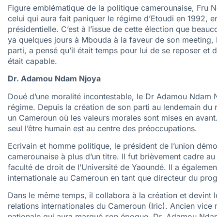
Figure emblématique de la politique camerounaise, Fru 
celui qui aura fait paniquer le régime d’Etoudi en 1992, en
présidentielle. C’est à l’issue de cette élection que beau
ya quelques jours à Mbouda à la faveur de son meeting, l
parti, a pensé qu’il était temps pour lui de se reposer et
était capable.
Dr. Adamou Ndam Njoya
Doué d’une moralité incontestable, le Dr Adamou Ndam Nj
régime. Depuis la création de son parti au lendemain du re
un Cameroun où les valeurs morales sont mises en avant. 
seul l’être humain est au centre des préoccupations.
Ecrivain et homme politique, le président de l’union dém
camerounaise à plus d’un titre. Il fut brièvement cadre au
faculté de droit de l’Université de Yaoundé. Il a égalemen
internationale au Cameroun en tant que directeur du pr
Dans le même temps, il collabora à la création et devint le
relations internationales du Cameroun (Iric). Ancien vice 
nationale qui aura marqué son époque, Dr. Adamou Ndam