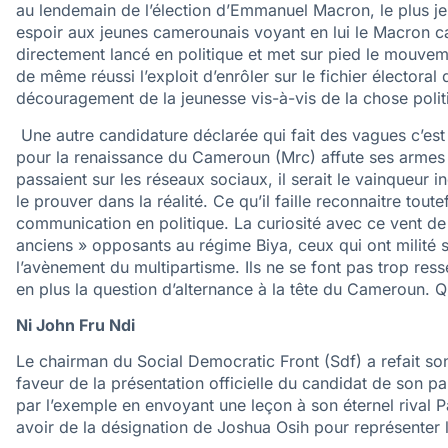
au lendemain de l’élection d’Emmanuel Macron, le plus jeun
espoir aux jeunes camerounais voyant en lui le Macron cam
directement lancé en politique et met sur pied le mouveme
de même réussi l’exploit d’enrôler sur le fichier électora
découragement de la jeunesse vis-à-vis de la chose politi
Une autre candidature déclarée qui fait des vagues c’es
pour la renaissance du Cameroun (Mrc) affute ses armes p
passaient sur les réseaux sociaux, il serait le vainqueur 
le prouver dans la réalité. Ce qu’il faille reconnaitre toute
communication en politique. La curiosité avec ce vent de
anciens » opposants au régime Biya, ceux qui ont milit
l’avènement du multipartisme. Ils ne se font pas trop ress
en plus la question d’alternance à la tête du Cameroun. 
Ni John Fru Ndi
Le chairman du Social Democratic Front (Sdf) a refait son a
faveur de la présentation officielle du candidat de son par
par l’exemple en envoyant une leçon à son éternel rival Pa
avoir de la désignation de Joshua Osih pour représenter le