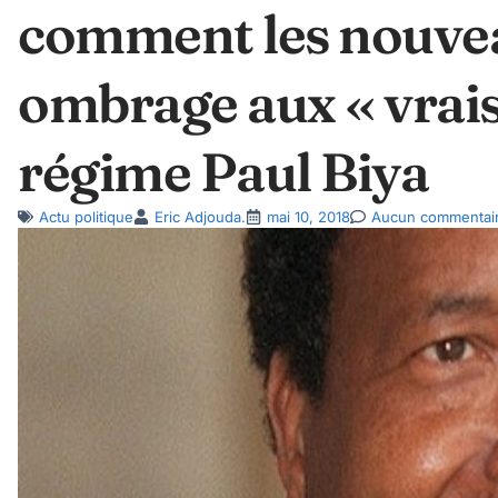
comment les nouvea
ombrage aux « vrais
régime Paul Biya
Actu politique
Eric Adjouda.
mai 10, 2018
Aucun commentai