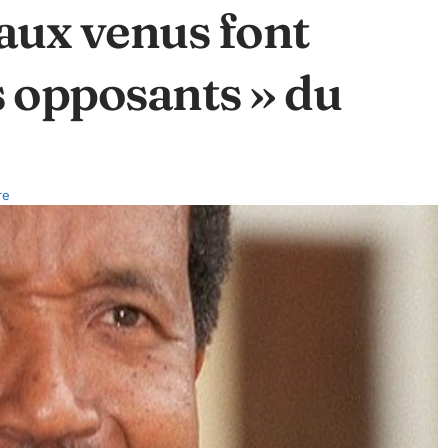
ux venus font
 opposants » du
re