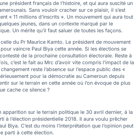
e président français de l’histoire, et qui aura suscité un
erounais. Sans vouloir cracher sur ce plaisir, il s’est
nt « 11 millions d’inscrits ». Un mouvement qui aura tout
l quelques jeunes, dans un contexte marqué par le
que. Un mérite qu’il faut saluer de toutes les façons.
t celle du Pr Maurice Kamto. Le président de mouvement
our vaincre Paul Biya cette année. Si les élections se
incontesté de la prochaine consultation électorale. Reste à
fois, c’est le fait au Mrc d’avoir vite compris l’impact de la
 changement reste l’absence sur l’espace public des «
é sérieusement pour la démocratie au Cameroun depuis
entir sur le terrain en cette année où l’on évoque de plus
Que cache ce silence ?
pparition sur le terrain politique le 30 avril dernier, à la
ti à l’élection présidentielle 2018. Il aura voulu prêcher
ul Biya. C’est du moins l’interprétation que l’opinion peut
 parti à cette élection.