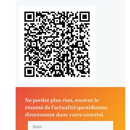
Ne perdez plus rien, recevez le
résumé de l'actualité quotidienne,
directement dans votre courriel.