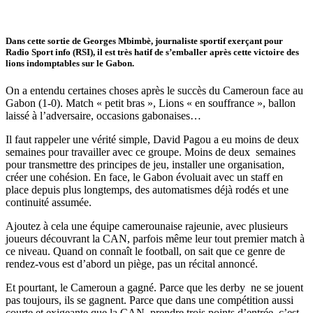
Dans cette sortie de Georges Mbimbè, journaliste sportif exerçant pour
Radio Sport info (RSI), il est très hatif de s’emballer après cette victoire des
lions indomptables sur le Gabon.
On a entendu certaines choses après le succès du Cameroun face au
Gabon (1-0). Match « petit bras », Lions « en souffrance », ballon
laissé à l’adversaire, occasions gabonaises…
Il faut rappeler une vérité simple, David Pagou a eu moins de deux
semaines pour travailler avec ce groupe. Moins de deux semaines
pour transmettre des principes de jeu, installer une organisation,
créer une cohésion. En face, le Gabon évoluait avec un staff en
place depuis plus longtemps, des automatismes déjà rodés et une
continuité assumée.
Ajoutez à cela une équipe camerounaise rajeunie, avec plusieurs
joueurs découvrant la CAN, parfois même leur tout premier match à
ce niveau. Quand on connaît le football, on sait que ce genre de
rendez-vous est d’abord un piège, pas un récital annoncé.
Et pourtant, le Cameroun a gagné. Parce que les derby ne se jouent
pas toujours, ils se gagnent. Parce que dans une compétition aussi
courte et exigeante que la CAN, prendre trois points d’entrée, c’est