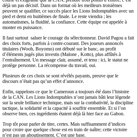
déjà un pas décisif. Dans un format où les meilleurs troisièmes
peuvent se qualifier, ce succès place les Lions Indomptables avec un
pied et demi en huitièmes de finale. Le reste viendra ; les
automatismes, la fluidité, la confiance. Cette équipe est appelée à
monter en puissance.
Il faut surtout saluer le courage du sélectionneur. David Pagou a fait
des choix forts, parfois à contre-courant. Des joueurs annoncés
titulaires (Wooh, Boyomo) ont débuté sur le banc, au profit
d’éléments jugés plus investis (Malone , Kotto), plus affûtés à
l’entraînement. Un message clair, assumé, et tenu : ici, le statut ne
protège personne. La récompense du travail, oui.
Plusieurs de ces choix se sont révélés payants, preuve que le
discours n’était pas qu’un effet d’annonce.
Enfin, rappelons ce que le Cameroun a toujours été dans l’histoire
de la CAN. Les Lions Indomptables n’ont jamais bâti leur légende
sur la seule brillance technique, mais sur la combativité, la discipline
tactique, la solidarité et la capacité à souffrir ensemble. Et si l’on
observe bien, ces ingrédients étaient déjà là hier face au Gabon.
Trop tôt pour parler de titre, certes. Mais suffisamment d’indices
pour croire que quelque chose est en train de naître; cette victoire
n’est pas un aboutissement. C’est une base.