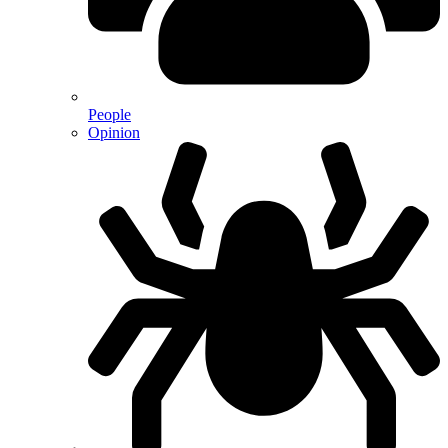
People
Opinion