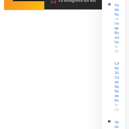
Le Kongossa du net
Pascal
Messan
Nyamdi
: « Dans
l’invisibl
de Paul
Biya, j’y
suis
toujours
10 août
2026
CAN
féminine
2026 : L
Camero
domine l
Nigeria e
file en
demi-
finales !
10 août
2026
Vacance
du