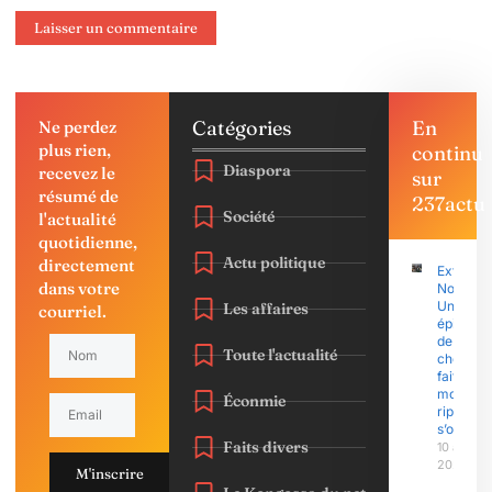
Catégories
En
Ne perdez
plus rien,
continu
Diaspora
recevez le
sur
résumé de
237actu
Société
l'actualité
quotidienne,
Actu politique
directement
Extrême
dans votre
Nord :
Une
Les affaires
courriel.
épidémi
de
Toute l'actualité
choléra
fait 28
morts, la
Éconmie
riposte
s’organi
Faits divers
10 août
2026
M'inscrire