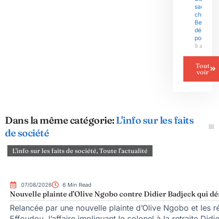
sacré
champio
Bertoua
désigné
pour 20
9 août 2
Tout
voir
Dans la même catégorie:
L'info sur les faits
de société
L'info sur les faits de société
,
Toute l'actualité
07/08/2026
6 Min Read
Nouvelle plainte d’Olive Ngobo contre Didier Badjeck qui dé
Relancée par une nouvelle plainte d’Olive Ngobo et les ré
Effoudou, l’affaire impliquant le colonel à la retraite Did